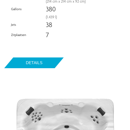
(214 cm x 214 cm x 92 cm)
380
Gallons
(1.439 l)
38
Jets
7
Zitplaatsen
DETAILS