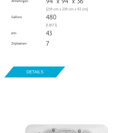
94" x 94" x 36"
Afmetingen
(239 cm x 239 cm x 92 cm)
480
Gallons
(1.817 l)
43
Jets
7
Zitplaatsen
DETAILS