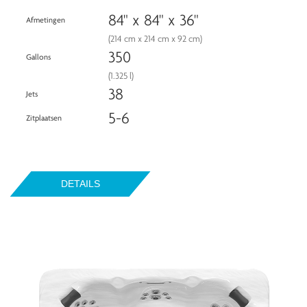
84" x 84" x 36"
Afmetingen
(214 cm x 214 cm x 92 cm)
350
Gallons
(1.325 l)
38
Jets
5-6
Zitplaatsen
DETAILS