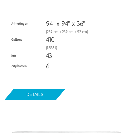
94" x 94" x 36"
Afmetingen
(239 cm x 239 cm x 92 cm)
410
Gallons
(1.553 l)
43
Jets
6
Zitplaatsen
DETAILS