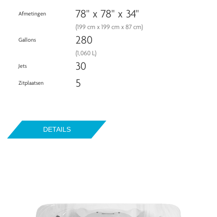
78" x 78" x 34"
Afmetingen
(199 cm x 199 cm x 87 cm)
280
Gallons
(1,060 L)
30
Jets
5
Zitplaatsen
DETAILS