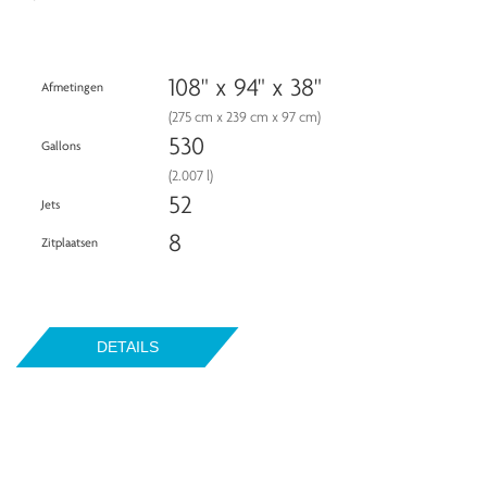
108" x 94" x 38"
Afmetingen
(275 cm x 239 cm x 97 cm)
530
Gallons
(2.007 l)
52
Jets
8
Zitplaatsen
DETAILS