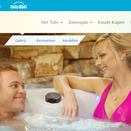
Bekijk
onze
Michael
Phelps
Hot Tubs
Zwemspa's
Koude Kuipen
Chilly
GOAT
Kuipen
Galerij
Kenmerken
Modellen
van
Master
Spas