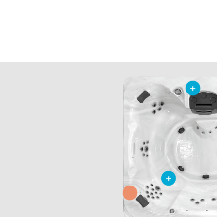
+
+
+