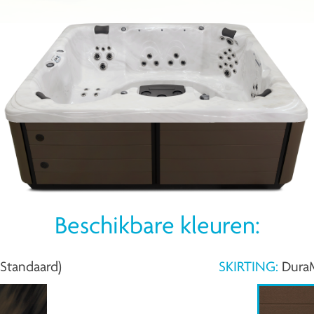
Beschikbare kleuren:
(Standaard)
SKIRTING:
DuraM