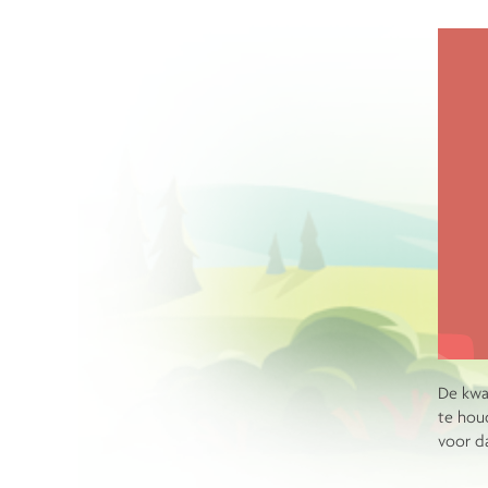
De kwal
te hou
voor da