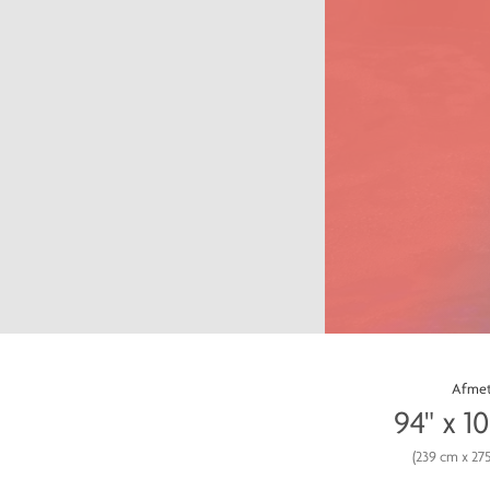
Afmet
94" x 10
(239 cm x 27