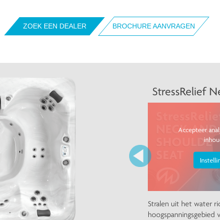
ZOEK EEN DEALER
BROCHURE AANVRAGEN
Vorige
StressRelief 
Accepteer anal
inhou
Instell
Stralen uit het water r
hoogspanningsgebied v