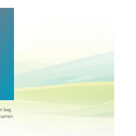
n laag
r samen