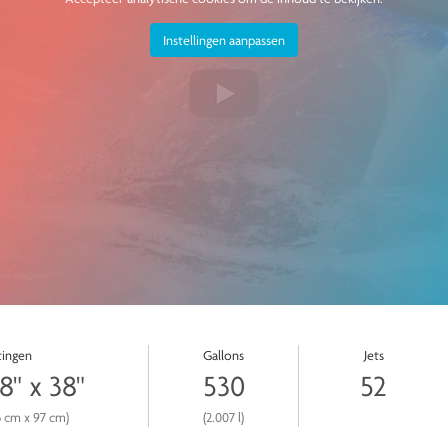
Instellingen aanpassen
ingen
Gallons
Jets
8" x 38"
530
52
5 cm x 97 cm)
(2.007 l)