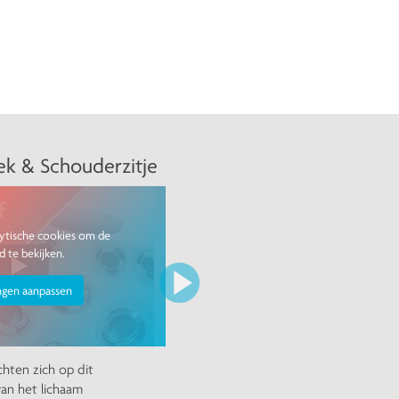
Volgende
Nek & Schouderzitje
ytische cookies om de
d te bekijken.
ingen aanpassen
ichten zich op dit
an het lichaam