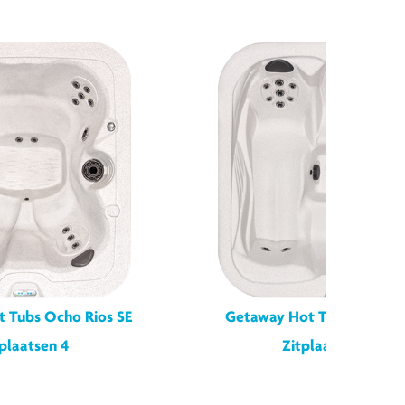
 Tubs Ocho Rios SE
Getaway Hot Tubs San Mi
tplaatsen 4
Zitplaatsen 3