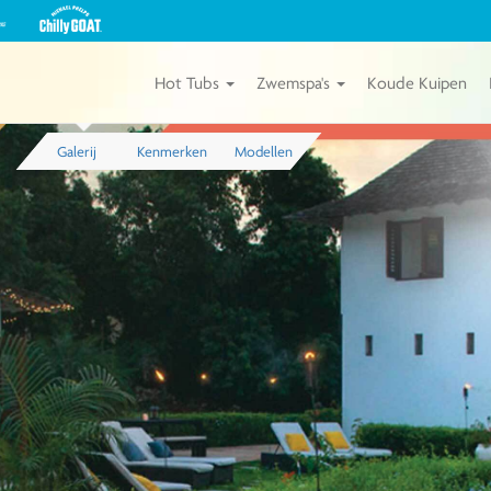
Bekijk
onze
Michael
Phelps
Hot Tubs
Zwemspa's
Koude Kuipen
Chilly
GOAT
Kuipen
Galerij
Kenmerken
Modellen
van
Master
Spas