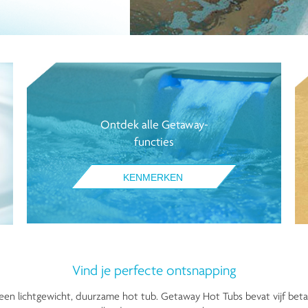
Ontdek alle Getaway-
functies
KENMERKEN
Vind je perfecte ontsnapping
 een lichtgewicht, duurzame hot tub. Getaway Hot Tubs bevat vijf beta