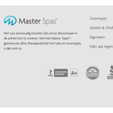
Zwemspa's
Ideeën & Ond
Het zou eenvoudig moeten zijn om je droomoase in
Eigenaren
de achtertuin te creëren. Met het Master Spas®-
gamma van ultra-therapeutische hot tubs en zwemspa's
Mijn spa regist
is dat ook zo.