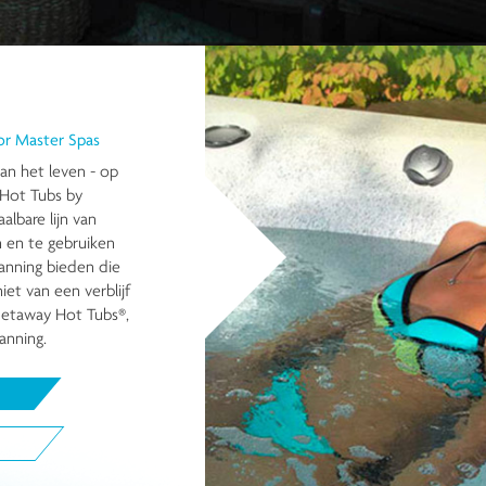
r Master Spas
an het leven - op
Hot Tubs by
albare lijn van
n en te gebruiken
anning bieden die
iet van een verblijf
Getaway Hot Tubs®,
anning.