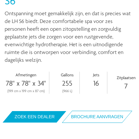
S6
Ontspanning moet gemakkelijk zijn, en dat is precies wat
de LH S6 biedt. Deze comfortabele spa voor zes
personen heeft een open zitopstelling en zorgvuldig
geplaatste jets die zorgen voor een rustgevende,
evenwichtige hydrotherapie. Het is een uitnodigende
ruimte die is ontworpen voor verbinding, comfort en
dagelijks welzijn.
Afmetingen
Gallons
Jets
Zitplaatsen
78" x 78" x 34"
255
16
7
(199 cm x 199 cm x 87 cm)
(966 L)
ZOEK EEN DEALER
BROCHURE AANVRAGEN