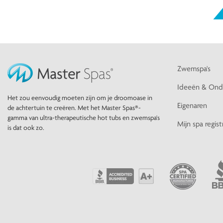
Zwemspa's
Ideeën & Ond
Het zou eenvoudig moeten zijn om je droomoase in
Eigenaren
de achtertuin te creëren. Met het Master Spas®-
gamma van ultra-therapeutische hot tubs en zwemspa's
Mijn spa regist
is dat ook zo.