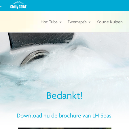
Bekijk
onze
Michael
Phelps
Hot Tubs
Zwemspa's
Koude Kuipen
Chilly
GOAT
Kuipen
van
Master
Spas
Bedankt!
Download nu de brochure van LH Spas.