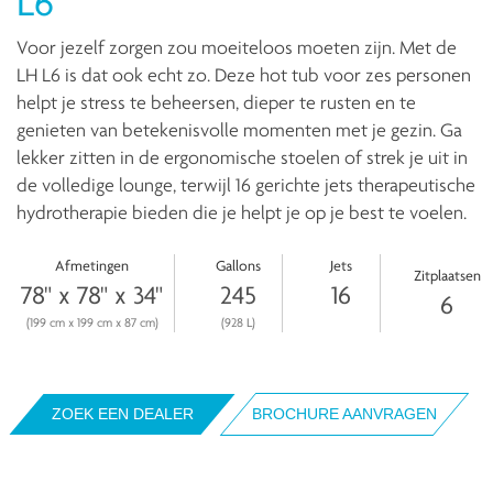
L6
Voor jezelf zorgen zou moeiteloos moeten zijn. Met de
LH L6 is dat ook echt zo. Deze hot tub voor zes personen
helpt je stress te beheersen, dieper te rusten en te
genieten van betekenisvolle momenten met je gezin. Ga
lekker zitten in de ergonomische stoelen of strek je uit in
de volledige lounge, terwijl 16 gerichte jets therapeutische
hydrotherapie bieden die je helpt je op je best te voelen.
Afmetingen
Gallons
Jets
Zitplaatsen
78" x 78" x 34"
245
16
6
(199 cm x 199 cm x 87 cm)
(928 L)
ZOEK EEN DEALER
BROCHURE AANVRAGEN