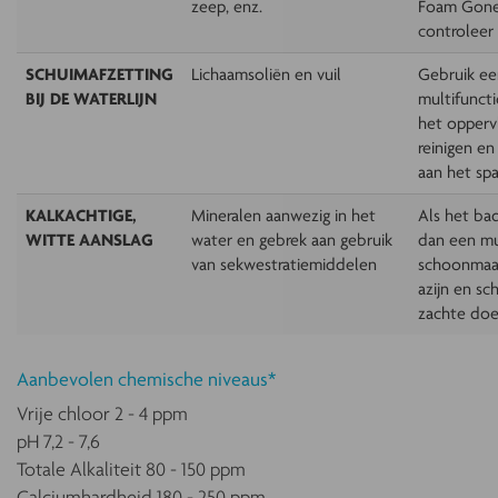
zeep, enz.
Foam Gone
controleer
SCHUIMAFZETTING
Lichaamsoliën en vuil
Gebruik ee
BIJ DE WATERLIJN
multifuncti
het opperv
reinigen e
aan het sp
KALKACHTIGE,
Mineralen aanwezig in het
Als het bad
WITTE AANSLAG
water en gebrek aan gebruik
dan een mu
van sekwestratiemiddelen
schoonmaa
azijn en s
zachte doe
Aanbevolen chemische niveaus*
Vrije chloor 2 - 4 ppm
pH 7,2 - 7,6
Totale Alkaliteit 80 - 150 ppm
Calciumhardheid 180 - 250 ppm