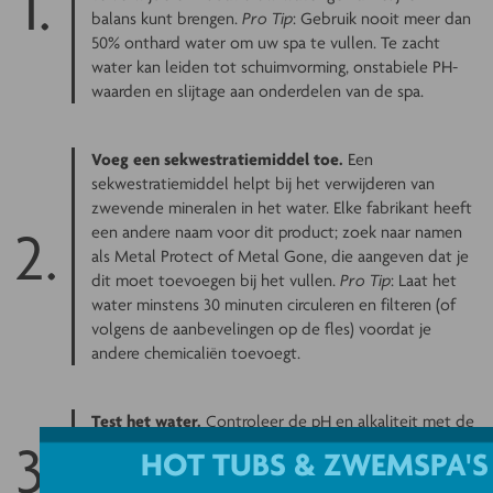
balans kunt brengen.
Pro Tip
: Gebruik nooit meer dan
50% onthard water om uw spa te vullen. Te zacht
water kan leiden tot schuimvorming, onstabiele PH-
waarden en slijtage aan onderdelen van de spa.
Voeg een sekwestratiemiddel toe.
Een
sekwestratiemiddel helpt bij het verwijderen van
zwevende mineralen in het water. Elke fabrikant heeft
een andere naam voor dit product; zoek naar namen
als Metal Protect of Metal Gone, die aangeven dat je
dit moet toevoegen bij het vullen.
Pro Tip
: Laat het
water minstens 30 minuten circuleren en filteren (of
volgens de aanbevelingen op de fles) voordat je
andere chemicaliën toevoegt.
Test het water.
Controleer de pH en alkaliteit met de
teststrips in de startkit.
Pro Tip
: De pH moet 7,4 - 7,6
HOT TUBS & ZWEMSPA'S
zijn en de totale alkaliteit 100 - 120 ppm (parts per