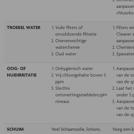
aanpasse
chloorkor
TROEBEL WATER
Vuile filters of
Filters re
onvoldoende filtratie
Cleaner e
Onevenwichtige
aanpasse
waterchemie
Chemieni
Oud water
Spawater
OOG- OF
Onhygiënisch water
Aanpasse
HUIDIRRITATIE
Vrij chloorgehalte boven 5
van de te
ppm
van de s
Slechte
Laat het 
ontsmettingsmiddelen/pH-
onder 5
niveaus
Aanpasse
van de te
van de s
SCHUIM
Veel lichaamsolie, lotions,
Voeg een k