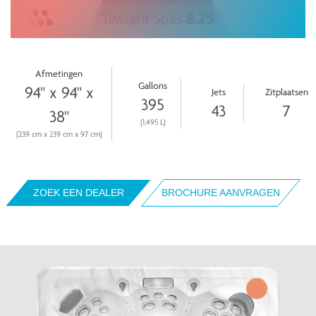
Afmetingen
Gallons
94" x 94" x
Jets
Zitplaatsen
395
43
7
38"
(1,495 L)
(239 cm x 239 cm x 97 cm)
ZOEK EEN DEALER
BROCHURE AANVRAGEN
+