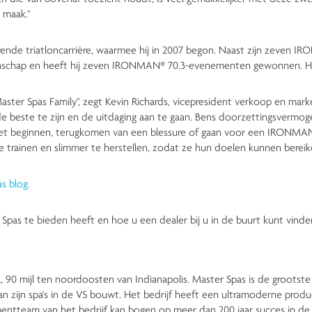
 maak."
ende triatloncarrière, waarmee hij in 2007 begon. Naast zijn zeven 
ap en heeft hij zeven IRONMAN® 70.3-evenementen gewonnen. Hij w
ster Spas Family", zegt Kevin Richards, vicepresident verkoop en mar
 beste te zijn en de uitdaging aan te gaan. Bens doorzettingsvermogen
net beginnen, terugkomen van een blessure of gaan voor een IRONMA
 trainen en slimmer te herstellen, zodat ze hun doelen kunnen bereik
s blog.
Spas te bieden heeft en hoe u een dealer bij u in de buurt kunt vind
a, 90 mijl ten noordoosten van Indianapolis. Master Spas is de grootst
n zijn spa's in de VS bouwt. Het bedrijf heeft een ultramoderne produc
tteam van het bedrijf kan bogen op meer dan 200 jaar succes in de s