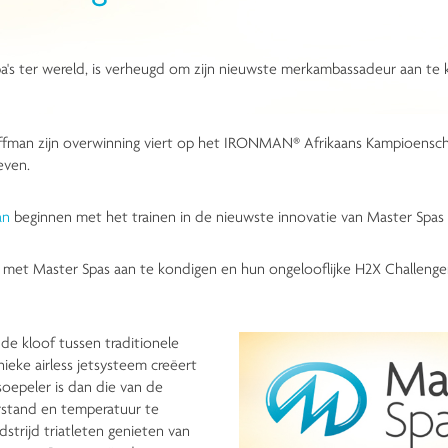
pa's ter wereld, is verheugd om zijn nieuwste merkambassadeur aan
an zijn overwinning viert op het IRONMAN® Afrikaans Kampioenschap o
even.
an
beginnen met het trainen in de nieuwste innovatie van Master Spas
 met Master Spas aan te kondigen en hun ongelooflijke H2X Challenge
de kloof tussen traditionele
ieke airless jetsysteem creëert
soepeler is dan die van de
rstand en temperatuur te
trijd triatleten genieten van