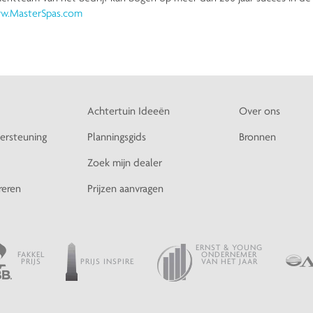
w.MasterSpas.com
Achtertuin Ideeën
Over ons
ersteuning
Planningsgids
Bronnen
Zoek mijn dealer
reren
Prijzen aanvragen
ERNST & YOUNG
FAKKEL
ONDERNEMER
PRIJS
PRIJS INSPIRE
VAN HET JAAR