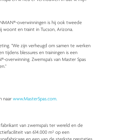
IRONMAN®-overwinningen is hij ook tweede
oont en traint in Tucson, Arizona.
keting. "We zijn verheugd om samen te werken
 tijdens blessures en trainingen is een
N®-overwinning. Zwemspa's van Master Spas
en."
en naar
www.MasterSpas.com.
e fabrikant van zwemspa's ter wereld en de
tiefaciliteit van 614.000 m² op een
pafabricage en een van de sterkste prestaties