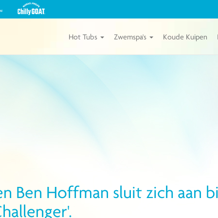
Bekijk
onze
Michael
Phelps
Hot Tubs
Zwemspa's
Koude Kuipen
Chilly
GOAT
Kuipen
van
Master
Spas
en Hoffman sluit zich aan bi
hallenger'.