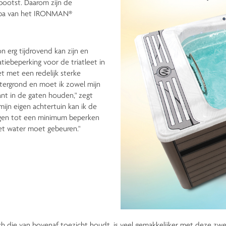
ootst. Daarom zijn de
mspa van het IRONMAN®
n erg tijdrovend kan zijn en
tiebeperking voor de triatleet in
eet met een redelijk sterke
tergrond en moet ik zowel mijn
tant in de gaten houden," zegt
jn eigen achtertuin kan ik de
ingen tot een minimum beperken
et water moet gebeuren."
 die van bovenaf toezicht houdt, is veel gemakkelijker met deze zwem