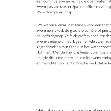
een continue zwemervaring die open water nab
zwemspa's van Master Spas de officiële zwe
Wereldkampioenschap.
"We weten allemaal dat trainen voor een triatlo
zwemmen is vaak de grootste barrière of presta
de leeftijdsgroep. Zelfs als professioneel triatl
zwemvaardigheid, heb ik geen enkele zwemach
slagtechniek als mijn fitheid in het water cons
Hoffman. "Met de H2X Challenger zwemspa in mi
energie die ik moet steken in mijn zwemtrain
en me richten op het technische werk dat in h
"Het maken van onderwatervideo's of een coach