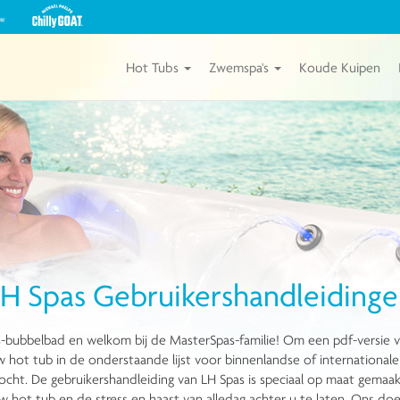
Bekijk
onze
Michael
Phelps
Hot Tubs
Zwemspa's
Koude Kuipen
Chilly
GOAT
Kuipen
van
Master
Spas
H Spas Gebruikershandleiding
-bubbelbad en welkom bij de MasterSpas-familie! Om een pdf-versie v
hot tub in de onderstaande lijst voor binnenlandse of internationale 
ocht. De gebruikershandleiding van LH Spas is speciaal op maat gemaak
ot tub en de stress en haast van alledag achter u te laten. Ons doel 