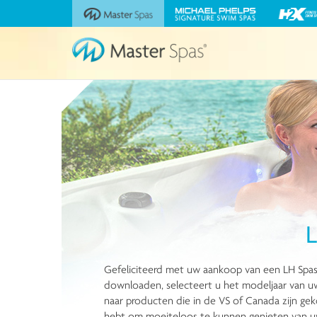
Bezoek
Bezoek
Bezoek
de
de
de
website
website
website
Master
Michael
H2X
Spas
Phelps
Fitness
Signature
Swim
Swim
Spas
Spas
L
Gefeliciteerd met uw aankoop van een LH Spas
downloaden, selecteert u het modeljaar van uw 
naar producten die in de VS of Canada zijn gek
hebt om moeiteloos te kunnen genieten van uw h