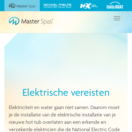
Bekijk
Bezoek
Bezoek
Bezoek
onze
de
de
de
Michael
website
website
website
Navigatie
Phelps
Master
Michael
H2X
Toggeren
Chilly
Spas
Phelps
Fitness
GOAT
Signature
Swim
Kuipen
Swim
Spas
van
Spas
Master
Spas
Elektrische vereisten
Elektriciteit en water gaan niet samen. Daarom moet
je de installatie van de elektrische installatie van je
nieuwe hot tub overlaten aan een erkende en
verzekerde elektricien die de National Electric Code