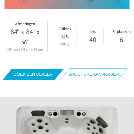
Afmetingen
Gallons
84" x 84" x
Jets
Zitplaatsen
315
40
6
36"
(1,193 L)
(214 cm x 214 cm x 92 cm)
ZOEK EEN DEALER
BROCHURE AANVRAGEN